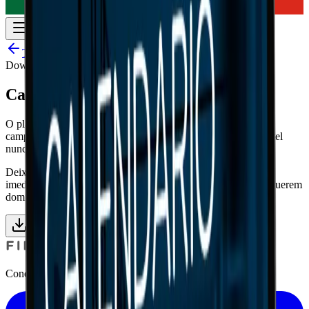
Todos os recursos
Download gratuito
Calendário de comunicações 2026
O plano editorial do ano num único documento: datas-chave,
campanhas e temas para que a equipa de marketing do seu hotel
nunca tenha de improvisar.
Deixe-nos os seus dados profissionais e aceda ao conteúdo de
imediato. Sem spam: apenas material útil para hoteleiros que querem
dominar o seu dado.
15 páginas
Aceder ao ebook
Conecta, conhece e fideliza o teu cliente.