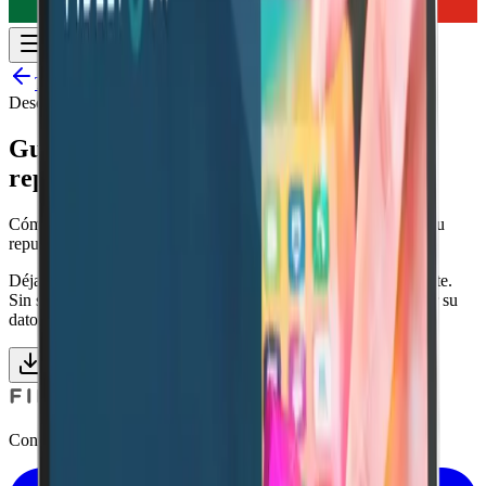
Todos los recursos
Descarga gratuita
Guía para mejorar y mantener tu
reputación online
Cómo escuchar, responder y aprender de las reseñas para que tu
reputación trabaje a favor del directo en vez de en contra.
Déjanos tus datos profesionales y accede al contenido al instante.
Sin spam: solo material útil para hoteleros que quieren dominar su
dato.
31 páginas
Acceder al ebook
Conecta, conoce y fideliza a tu cliente.