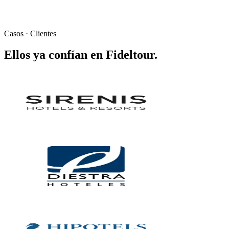
Carmen M. Jaime
CRM · Departamento Comercial
·
HACE
Ver el caso completo
Casos · Clientes
Ellos ya confían en
Fideltour
.