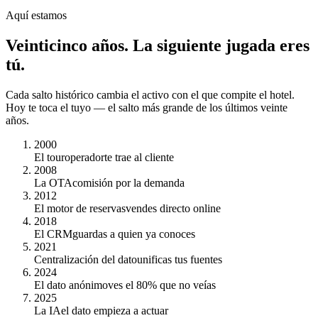
Aquí estamos
Veinticinco años.
La siguiente jugada eres
tú.
Cada salto histórico cambia el activo con el que compite el hotel.
Hoy te toca el tuyo — el salto más grande de los últimos veinte
años.
2000
El touroperador
te trae al cliente
2008
La OTA
comisión por la demanda
2012
El motor de reservas
vendes directo online
2018
El CRM
guardas a quien ya conoces
2021
Centralización del dato
unificas tus fuentes
2024
El dato anónimo
ves el 80% que no veías
2025
La IA
el dato empieza a actuar