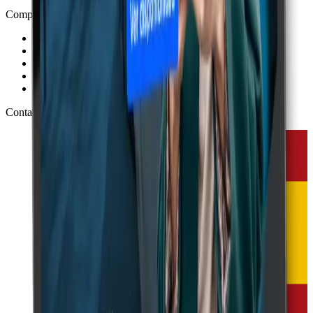
Company
About Fideltour
Customers
Partners
Contact
Careers
Contact