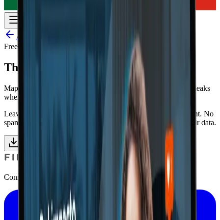
All resources
Free download
The Guest Journey Map
Map the stages of the guest journey and find out where value leaks
when data does not flow between channels.
Leave us your work details and get instant access to the content. No
spam: just useful material for hoteliers who want to master their data.
30 pages
Get the ebook
Connect with, understand and build loyalty with your guests.